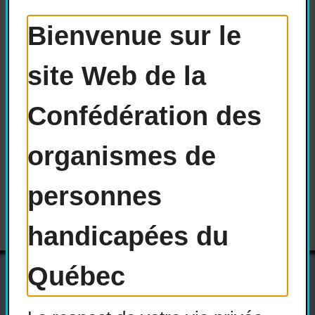
parce qu’elles ne pouvaient pas
Bienvenue sur le
travailler à cause d’une invalidité?
site Web de la
Et vous, lecteurs et lectrices, qu’en
Confédération des
pensez-vous?
organismes de
Versions téléchargeables :
personnes
handicapées du
Québec