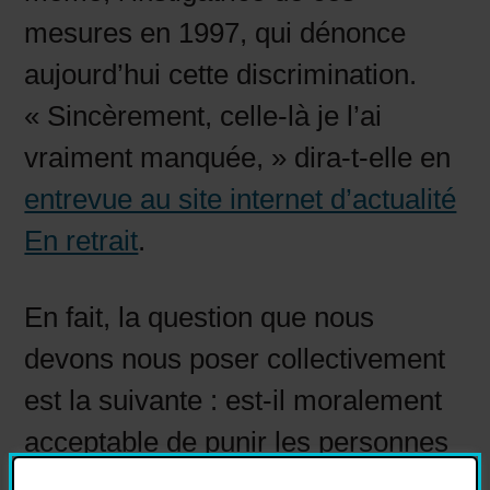
mesures en 1997, qui dénonce
aujourd’hui cette discrimination.
« Sincèrement, celle-là je l’ai
vraiment manquée, » dira-t-elle en
entrevue au site internet d’actualité
En retrait
.
En fait, la question que nous
devons nous poser collectivement
est la suivante : est-il moralement
acceptable de punir les personnes
les plus vulnérables de la société