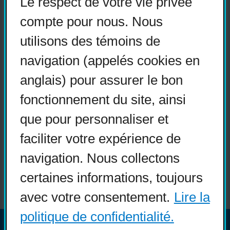
Le respect de votre vie privée
Actualités
compte pour nous. Nous
Devenir membre
utilisons des témoins de
Nous joindre
navigation (appelés cookies en
Nous recrutons
anglais) pour assurer le bon
fonctionnement du site, ainsi
Réseaux sociaux
que pour personnaliser et
Guide sur l’accessibilité
faciliter votre expérience de
universelle
navigation. Nous collectons
FAQ
certaines informations, toujours
avec votre consentement.
Lire la
politique de confidentialité.