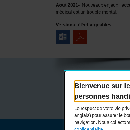
Août 2021-
Nouveaux enjeux : accès
médical est un trouble mental.
Versions téléchargeables :
Bienvenue sur le
Actualités
Dev
personnes hand
Le respect de votre vie pr
anglais) pour assurer le bo
navigation. Nous collecton
confidentialité.