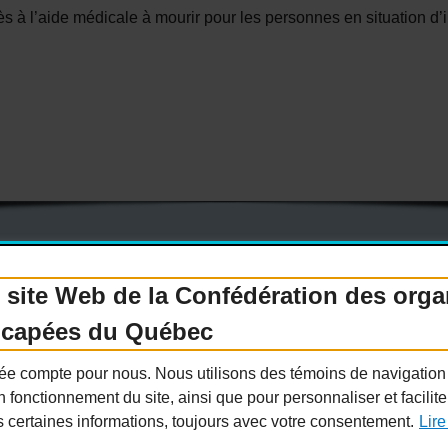
 à l’aide médicale à mourir pour les personnes en situation d’
 site Web de la Confédération des org
enir membre
Nous joindre
Nous recrutons
icapées du Québec
Guide sur l’accessibilité universelle
FAQ
ivée compte pour nous. Nous utilisons des témoins de navigatio
n fonctionnement du site, ainsi que pour personnaliser et facilit
s certaines informations, toujours avec votre consentement.
Lire