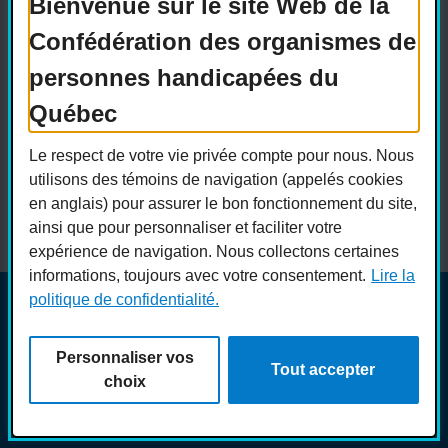
Bienvenue sur le site Web de la
Confédération des organismes de
Actualités
Devenir membre
personnes handicapées du
Nous joindre
Nous recrutons
Québec
Réseaux sociaux
Le respect de votre vie privée compte pour nous. Nous
Guide sur l’accessibilité universelle
utilisons des témoins de navigation (appelés cookies
FAQ
en anglais) pour assurer le bon fonctionnement du site,
ainsi que pour personnaliser et faciliter votre
expérience de navigation. Nous collectons certaines
informations, toujours avec votre consentement.
Lire la
politique de confidentialité.
© COPHAN - Ensemble pour l'inclusion 2026. Tous droits
réservés.
Personnaliser vos
Conception :
Ekloweb
Tout accepter
Crédits photo :
Merryl B.
choix
Personnaliser les témoins
Politique de confidentialité