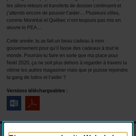
les allers-retours et transferts de dossier continuent et
j’attends encore de pouvoir t’aider… Plusieurs villes,
comme Montréal et Québec n’ont toujours pas mis en
œuvre le PEA…
Cette année, tu as fait un beau cadeau à mon
gouvernement pour qu’il fasse des cadeaux à tout le
monde. Pourrais-tu faire en sorte que ma place pour
Noël 2020, ça ne soit plus dehors à regarder à travers la
vitrine les autres magasiner mais que je puisse rejoindre
ta gang de lutins et t’aider ?
Versions téléchargeables :