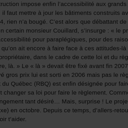
ruction impose enfin l’accessibilité aux grands
il faut mettre à jour les bâtiments construits a
 rien n’a bougé. C’est alors que débattant de
n certain monsieur Couillard, s’insurge : « le pr
essibilité pour paraplégiques, pour des raisons
u’on ait encore à faire face à ces attitudes-là ?
propriétaire, dans le cadre de cette loi et du r
ire, là. » Le « là » devait être fixé avant fin 200
yé gros prix lui est sorti en 2006 mais pas le r
t du Québec (RBQ) est enfin désignée pour fair
it changer sa loi pour faire le règlement. Com
ngement tant désiré… Mais, surprise ! Le projet 
ixe) en octobre. Depuis ce temps, d’allers-retou
ir t’aider.