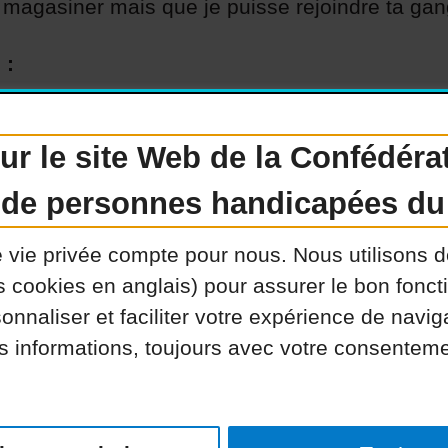
es magasiner mais que je puisse rejoindre ta gang
 :
r le site Web de la Confédéra
 de personnes handicapées d
e vie privée compte pour nous. Nous utilisons 
Devenir membre
Nous joindre
N
s cookies en anglais) pour assurer le bon fonct
ociaux
Guide sur l’accessibilité univers
onnaliser et faciliter votre expérience de navi
es informations, toujours avec votre consentem
nclusion 2026. Tous droits réservés.