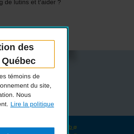
 de lutins et t’aider ?
tion des
u Québec
des témoins de
ous recrutons
ionnement du site,
elle
FAQ
gation. Nous
ent.
Lire la politique
Conception :
Ekloweb