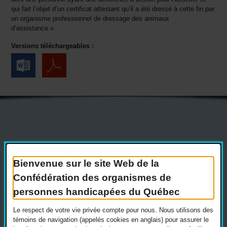
qui fait l’objet d’un certificat attestant qu’il a été dressé à cette fin par
un organisme professionnel de dressage des animaux
d’assistance ».
Versions téléchargeables :
Actualités
Devenir membre
Nous joindre
Nous recrutons
Bienvenue sur le site Web de la
Confédération des organismes de
Réseaux sociaux
personnes handicapées du Québec
Guide sur l’accessibilité universelle
FAQ
Le respect de votre vie privée compte pour nous. Nous utilisons des
témoins de navigation (appelés cookies en anglais) pour assurer le