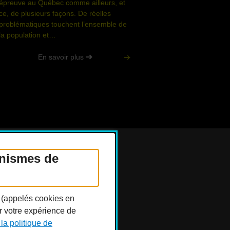
épreuve au Québec comme ailleurs, et
ce, de plusieurs façons. De réelles
problématiques touchent l’ensemble de
la population et…
En savoir plus
anismes de
Réseaux sociaux
n (appelés cookies en
er votre expérience de
 la politique de