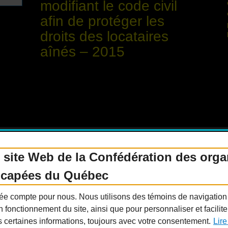
modifiant le code civil
afin de protéger les
droits des locataires
aînés – 2015
 site Web de la Confédération des org
icapées du Québec
enir membre
Nous joindre
Nous recrutons
Guide sur l’accessibilité universelle
FAQ
ivée compte pour nous. Nous utilisons des témoins de navigatio
n fonctionnement du site, ainsi que pour personnaliser et facilit
s certaines informations, toujours avec votre consentement.
Lire