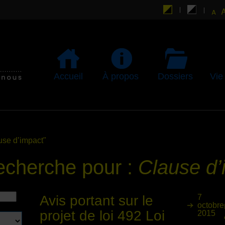
Accueil
À propos
Dossiers
Vie
use d’impact"
recherche pour :
Clause d’
Avis portant sur le
7
octobre
projet de loi 492 Loi
2015