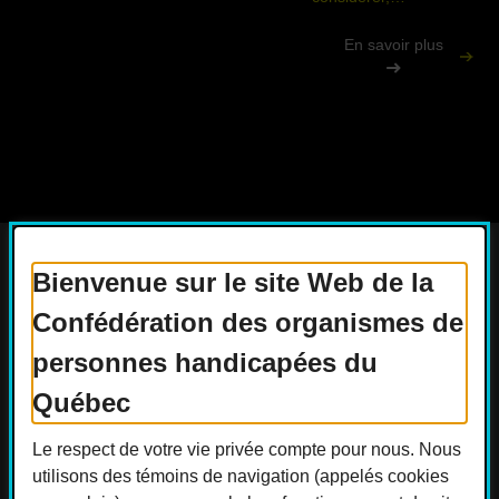
En savoir plus
Bienvenue sur le site Web de la
Confédération des organismes de
Actualités
Devenir membre
personnes handicapées du
Nous joindre
Nous recrutons
Québec
Réseaux sociaux
Le respect de votre vie privée compte pour nous. Nous
Guide sur l’accessibilité universelle
utilisons des témoins de navigation (appelés cookies
FAQ