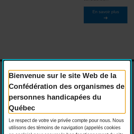
En savoir plus
Bienvenue sur le site Web de la
Confédération des organismes de
Actualités
Devenir membre
personnes handicapées du
Nous joindre
Nous recrutons
Québec
Réseaux sociaux
Le respect de votre vie privée compte pour nous. Nous
Guide sur l’accessibilité universelle
utilisons des témoins de navigation (appelés cookies
FAQ