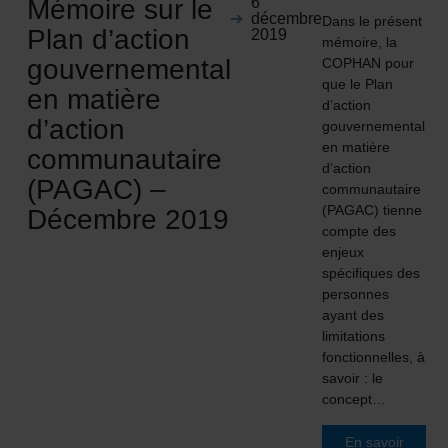
Mémoire sur le
6
décembre
Dans le présent
Plan d’action
2019
mémoire, la
gouvernemental
COPHAN pour
que le Plan
en matière
d’action
d’action
gouvernemental
en matière
communautaire
d’action
(PAGAC) –
communautaire
(PAGAC) tienne
Décembre 2019
compte des
enjeux
spécifiques des
personnes
ayant des
limitations
fonctionnelles, à
savoir : le
concept…
En savoir