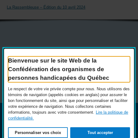
La Rassembleuse – Édition du 10 avril 2024
Actualités
Devenir membre
Nous joindre
Nous recrutons
Bienvenue sur le site Web de la
Confédération des organismes de
Réseaux sociaux
personnes handicapées du Québec
Guide sur l’accessibilité universelle
FAQ
Le respect de votre vie privée compte pour nous. Nous utilisons des
témoins de navigation (appelés cookies en anglais) pour assurer le
bon fonctionnement du site, ainsi que pour personnaliser et faciliter
votre expérience de navigation. Nous collectons certaines
informations, toujours avec votre consentement.
Lire la politique de
© COPHAN - Ensemble pour l'inclusion 2026. Tous droits
confidentialité.
réservés.
Conception :
Ekloweb
Crédits photo :
Merryl B.
Personnaliser vos choix
Tout accepter
Personnaliser les témoins