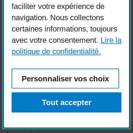
faciliter votre expérience de
domicile. Des personnes visant
navigation. Nous collectons
l’inclusion veulent contribuer à la
certaines informations, toujours
société sans vivre
avec votre consentement.
Lire la
l’institutionnalisation. Le SAD est
politique de confidentialité.
donc dans ce cadre un outil
essentiel dont l’accès est fortement
Personnaliser vos choix
désiré avec moins de tracasseries
bureaucratiques. De la même
manière, l’État doit le rendre
Tout accepter
performant, car une minorité du
budget va aux services directs sur