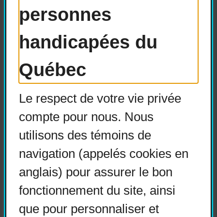
dans des pays comme la France,
personnes
l’Allemagne, la Norvège ou les
Pays-Bas. Ce poids de
handicapées du
l’hébergement, plus coûteux, trahit
Québec
un manque d’efficience des choix
budgétaires
[2]
.
Le respect de votre vie privée
compte pour nous. Nous
utilisons des témoins de
navigation (appelés cookies en
Les personnes en situation de
anglais) pour assurer le bon
handicap ne veulent généralement
fonctionnement du site, ainsi
pas vivre en CHSLD. Elles
que pour personnaliser et
souhaitent vivre le plus possible à