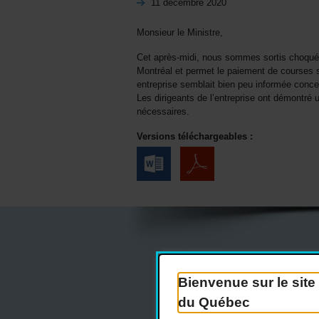
11 décembre 2020
Monsieur le Ministre,
Cet après-midi, nous sommes sortis choqués
Montréal et permet le paiement de courses s
entreprise semblait bien peu informée concer
Les dirigeants de l’entreprise ont démontré u
nécessaires.
Versions téléchargeables :
Actualités
Bienvenue sur le sit
du Québec