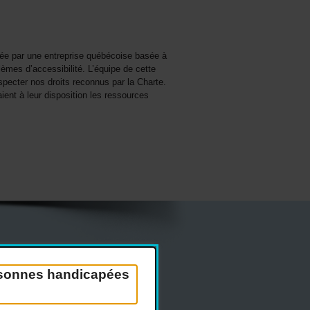
pée par une entreprise québécoise basée à
èmes d’accessibilité. L’équipe de cette
specter nos droits reconnus par la Charte.
ient à leur disposition les ressources
Réseaux sociaux
ersonnes handicapées