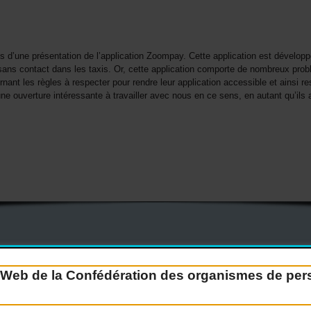
 d’une présentation de l’application Zoompay. Cette application est dévelop
ans contact dans les taxis. Or, cette application comporte de nombreux probl
nant les règles à respecter pour rendre leur application accessible et ainsi re
ne ouverture intéressante à travailler avec nous en ce sens, en autant qu’ils a
Devenir membre
Nous joindre
Nous recrutons
e Web de la Confédération des organismes de p
Guide sur l’accessibilité universelle
FAQ