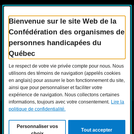
Bienvenue sur le site Web de la
Confédération des organismes de
Actualités
Devenir membre
personnes handicapées du
Nous joindre
Nous recrutons
Québec
Réseaux sociaux
Le respect de votre vie privée compte pour nous. Nous
Guide sur l’accessibilité universelle
utilisons des témoins de navigation (appelés cookies
FAQ
en anglais) pour assurer le bon fonctionnement du site,
ainsi que pour personnaliser et faciliter votre
expérience de navigation. Nous collectons certaines
informations, toujours avec votre consentement.
Lire la
politique de confidentialité.
© COPHAN - Ensemble pour l'inclusion 2026. Tous droits
réservés.
Personnaliser vos
Conception :
Ekloweb
Tout accepter
Crédits photo :
Merryl B.
choix