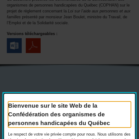
organismes de personnes handicapées du Québec (COPHAN) sur le
projet de règlement concernant la
Loi sur l’aide aux personnes et aux
familles
présenté par monsieur Jean Boulet, ministre du Travail, de
l’Emploi et de la Solidarité sociale.
Versions téléchargeables :
Actualités
Devenir membre
Nous joindre
Nous recrutons
Bienvenue sur le site Web de la
Confédération des organismes de
Réseaux sociaux
personnes handicapées du Québec
Guide sur l’accessibilité universelle
FAQ
Le respect de votre vie privée compte pour nous. Nous utilisons des