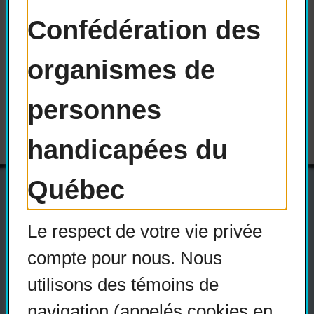
alors mis à jour sous une semaine
Confédération des
ouvrable.
organismes de
2020-05-20-COPHAN-portrait-du-
territoire-services-de-transport-
personnes
adapte
handicapées du
Québec
Le respect de votre vie privée
Actualités
compte pour nous. Nous
Devenir membre
utilisons des témoins de
Nous joindre
navigation (appelés cookies en