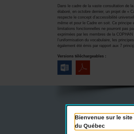
Dans le cadre de la vaste consultation de la
élaboré, en octobre dernier, un projet de «
respecte le concept d’accessibilité universel
même et pour le Cadre en soit. Ce principe
limitations fonctionnelles ne pourront pas p
exprimées par les membres de la COPHAN par 
l’uniformisation du vocabulaire, les principe
également été émis par rapport aux 7 princi
Versions téléchargeables :
Actualités
Bienvenue sur le sit
du Québec