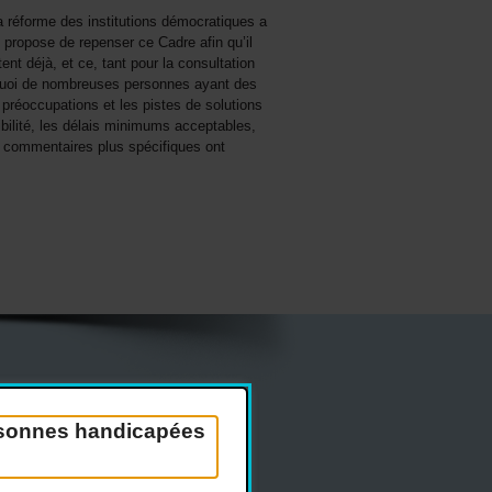
la réforme des institutions démocratiques a
 propose de repenser ce Cadre afin qu’il
ent déjà, et ce, tant pour la consultation
 quoi de nombreuses personnes ayant des
 préoccupations et les pistes de solutions
bilité, les délais minimums acceptables,
Des commentaires plus spécifiques ont
Réseaux sociaux
ersonnes handicapées