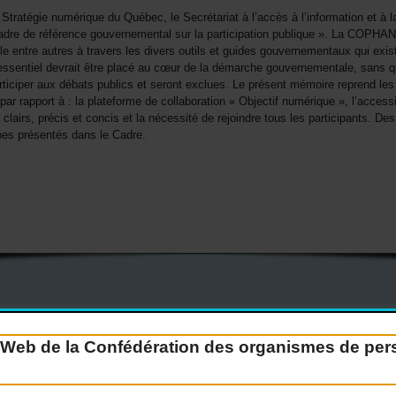
 Stratégie numérique du Québec, le Secrétariat à l’accès à l’information et à 
 Cadre de référence gouvernemental sur la participation publique ». La COPHAN
le entre autres à travers les divers outils et guides gouvernementaux qui exist
 essentiel devrait être placé au cœur de la démarche gouvernementale, sans
articiper aux débats publics et seront exclues. Le présent mémoire reprend les
rapport à : la plateforme de collaboration « Objectif numérique », l’accessi
s clairs, précis et concis et la nécessité de rejoindre tous les participants. 
pes présentés dans le Cadre.
Devenir membre
Nous joindre
Nous recrutons
e Web de la Confédération des organismes de p
Guide sur l’accessibilité universelle
FAQ