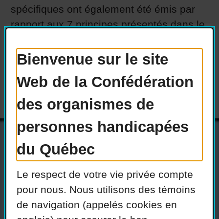
spécifiques ont également été émis par
rapport aux 7 principes présentés dans le
Cadre.
Bienvenue sur le site
Versions téléchargeables :
Web de la Confédération
des organismes de
personnes handicapées
du Québec
Actualités
Devenir membre
Le respect de votre vie privée compte
Nous joindre
Nous recrutons
pour nous. Nous utilisons des témoins
de navigation (appelés cookies en
Réseaux sociaux