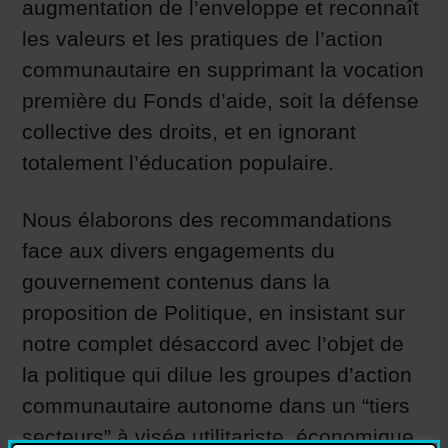
augmentation de l’enveloppe et reconnaît
les valeurs et les pratiques de l’action
communautaire en supprimant la vocation
première du Fonds d’aide, soit la défense
collective des droits, et en ignorant
totalement l’éducation populaire.
Nous élaborons des recommandations
face aux divers engagements du
gouvernement contenus dans la
proposition de Politique, en insistant sur
notre complet désaccord avec l’objet de
la politique qui dilue les groupes d’action
communautaire autonome dans un “tiers
secteurs” à visée utilitariste, économique