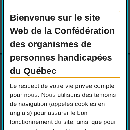
et marchande.
Bienvenue sur le site
Versions téléchargeables :
Web de la Confédération
des organismes de
personnes handicapées
du Québec
Actualités
Devenir membre
Le respect de votre vie privée compte
Nous joindre
Nous recrutons
pour nous. Nous utilisons des témoins
de navigation (appelés cookies en
Réseaux sociaux
anglais) pour assurer le bon
Guide sur l’accessibilité
fonctionnement du site, ainsi que pour
universelle