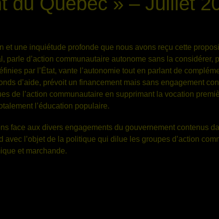
 du Québec » – Juillet 2
 et une inquiétude profonde que nous avons reçu cette propositi
al, parle d’action communautaire autonome sans la considérer, 
éfinies par l’État, vante l’autonomie tout en parlant de complémen
 Fonds d’aide, prévoit un financement mais sans engagement con
iques de l’action communautaire en supprimant la vocation premiè
 totalement l’éducation populaire.
s face aux divers engagements du gouvernement contenus dans 
d avec l’objet de la politique qui dilue les groupes d’action c
omique et marchande.