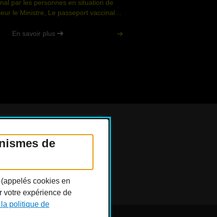
nal par les personnes en situation de
ur le Ministre, Le passeport vaccinal…
En savoir plus
anismes de
Réseaux sociaux
n (appelés cookies en
er votre expérience de
 la politique de