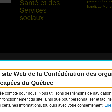
Santé et des
passeport vacci
handicap Monsie
Services
sociaux
 site Web de la Confédération des org
enir membre
Nous joindre
Nous recrutons
icapées du Québec
Guide sur l’accessibilité universelle
FAQ
ivée compte pour nous. Nous utilisons des témoins de navigatio
n fonctionnement du site, ainsi que pour personnaliser et facilit
s certaines informations, toujours avec votre consentement.
Lire