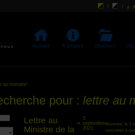
Accueil
À propos
Dossiers
Vie
re au ministre"
recherche pour :
lettre au 
Lettre au
3
septembre
Montréal, le 3 
Ministre de la
2021
concrètes à mett