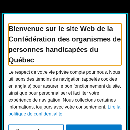
Bienvenue sur le site Web de la
Confédération des organismes de
Actualités
Devenir membre
personnes handicapées du
Nous joindre
Nous recrutons
Québec
Réseaux sociaux
Le respect de votre vie privée compte pour nous. Nous
Guide sur l’accessibilité universelle
utilisons des témoins de navigation (appelés cookies
FAQ
en anglais) pour assurer le bon fonctionnement du site,
ainsi que pour personnaliser et faciliter votre
expérience de navigation. Nous collectons certaines
informations, toujours avec votre consentement.
Lire la
politique de confidentialité.
© COPHAN - Ensemble pour l'inclusion 2026. Tous droits
réservés.