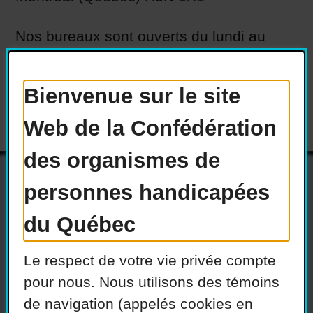
Nos bureaux sont ouverts du lundi au
vendredi, de 9h à 12h et de13h à 17h00.
Bienvenue sur le site
Cliquer ici, pour voir notre emplacement
sur carte Google Maps
Web de la Confédération
des organismes de
personnes handicapées
Actualités
Devenir membre
du Québec
Nous joindre
Le respect de votre vie privée compte
Nous recrutons
pour nous. Nous utilisons des témoins
de navigation (appelés cookies en
Réseaux sociaux