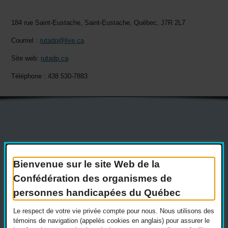
184 rue Saint-Eustache, Saint-Eustache, Québec, J7R 2L7
Courriel :
rutadp@live.ca
Site web:
rutadp.ca
Téléphone : 438 530-7883
Actualités
Devenir membre
Nous joindre
Nous recrutons
Bienvenue sur le site Web de la
Confédération des organismes de
Réseaux sociaux
personnes handicapées du Québec
Guide sur l’accessibilité universelle
FAQ
Le respect de votre vie privée compte pour nous. Nous utilisons des
témoins de navigation (appelés cookies en anglais) pour assurer le