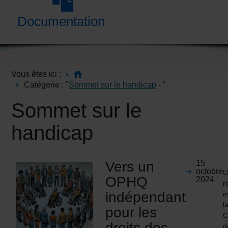
Documentation
Vous êtes ici :
Catégorie : "
Sommet sur le handicap
- "
Sommet sur le
handicap
Vers un
15
octobre
U
OPHQ
2024
r
indépendant
m
l
pour les
C
droits des
d