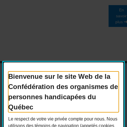
En
savoir
plus
Bienvenue sur le site Web de la
Confédération des organismes de
Actualités
Devenir membre
personnes handicapées du
Nous joindre
Nous recrutons
Québec
Réseaux sociaux
Le respect de votre vie privée compte pour nous. Nous
Guide sur l’accessibilité universelle
utilisons des témoins de navigation (appelés cookies