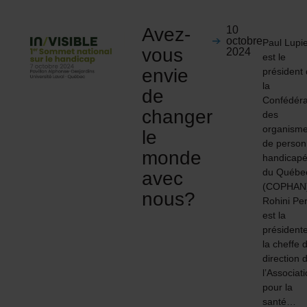
Avez-
10
octobre
Paul Lupi
vous
2024
est le
envie
président
la
de
Confédéra
changer
des
organism
le
de perso
monde
handicap
du Québe
avec
(COPHAN
nous?
Rohini Per
est la
présidente
la cheffe 
direction 
l’Associat
pour la
santé…