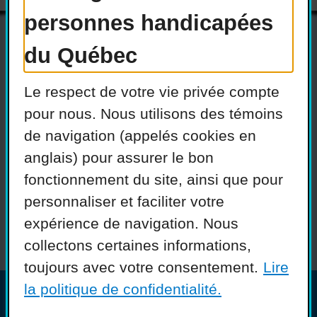
personnes handicapées
du Québec
Actualités
Devenir membre
Le respect de votre vie privée compte
Nous joindre
Nous recrutons
pour nous. Nous utilisons des témoins
de navigation (appelés cookies en
Réseaux sociaux
anglais) pour assurer le bon
Guide sur l’accessibilité
fonctionnement du site, ainsi que pour
universelle
personnaliser et faciliter votre
FAQ
expérience de navigation. Nous
collectons certaines informations,
toujours avec votre consentement.
Lire
la politique de confidentialité.
© COPHAN - Ensemble pour l'inclusion