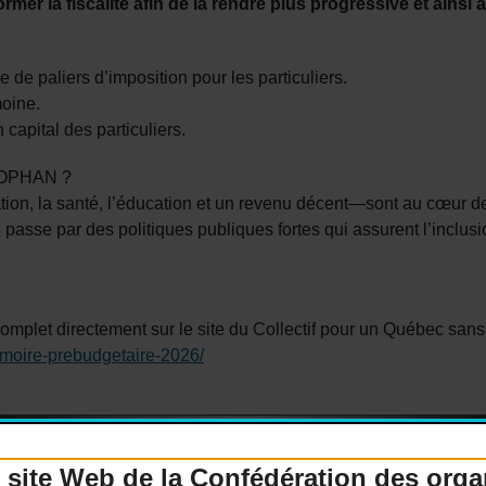
mer la fiscalité afin de la rendre plus progressive et ains
 de paliers d’imposition pour les particuliers.
moine.
 capital des particuliers.
 COPHAN ?
tion, la santé, l’éducation et un revenu décent—sont au cœur 
asse par des politiques publiques fortes qui assurent l’inclusion
mplet directement sur le site du Collectif pour un Québec sans
moire-prebudgetaire-2026/
 site Web de la Confédération des org