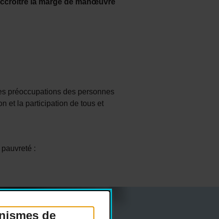
i accroître la marge de manœuvre
des préoccupations des personnes
 et la participation de tous et
 pauvreté :
anismes de