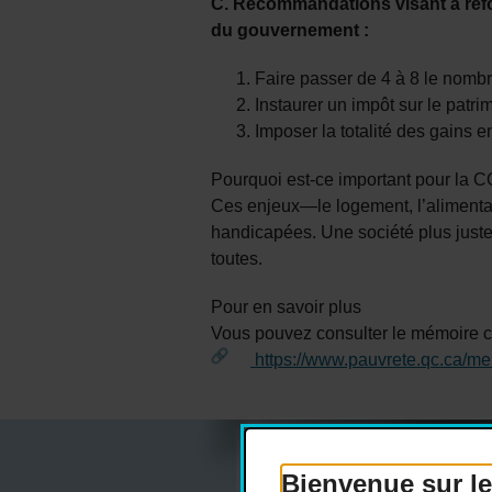
C. Recommandations visant à réfor
du gouvernement :
Faire passer de 4 à 8 le nombre
Instaurer un impôt sur le patri
Imposer la totalité des gains en
Pourquoi est-ce important pour la
Ces enjeux—le logement, l’alimenta
handicapées. Une société plus juste p
toutes.
Pour en savoir plus
Vous pouvez consulter le mémoire co
https://www.pauvrete.qc.ca/me
Bienvenue sur le