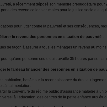
pauvreté, a récemment déposé son mémoire prébudgétaire pour
orte des revendications cruciales pour la justice sociale et qu
ions pour lutter contre la pauvreté et ses conséquences, regr
iorer le revenu des personnes en situation de pauvreté :
ques de façon à assurer à tous les ménages un revenu au moins
pour qu’une personne seule qui travaille 35 heures par semaine
er le fardeau financier des personnes en situation de pauv
en habitation, basée sur la reconnaissance du droit au logement
it à l’alimentation.
 élargir la couverture du régime public d’assurance maladie à un
universel à l’éducation, des centres de la petite enfance aux étu