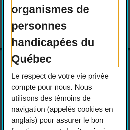
organismes de
Lisez la version complète du
document :
Avis COPHAN –
personnes
Chiens d’assistance
handicapées du
Québec
Le respect de votre vie privée
Actualités
compte pour nous. Nous
Devenir membre
utilisons des témoins de
Nous joindre
navigation (appelés cookies en
Nous recrutons
anglais) pour assurer le bon