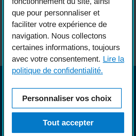
fonctionnement du site, ainsi
Réseaux sociaux
que pour personnaliser et
Guide sur l’accessibilité
faciliter votre expérience de
universelle
navigation. Nous collectons
FAQ
certaines informations, toujours
avec votre consentement.
Lire la
politique de confidentialité.
© COPHAN - Ensemble pour
l'inclusion 2026. Tous droits
Personnaliser vos choix
réservés.
Conception :
Ekloweb
Crédits photo :
Merryl B.
Tout accepter
Personnaliser les témoins