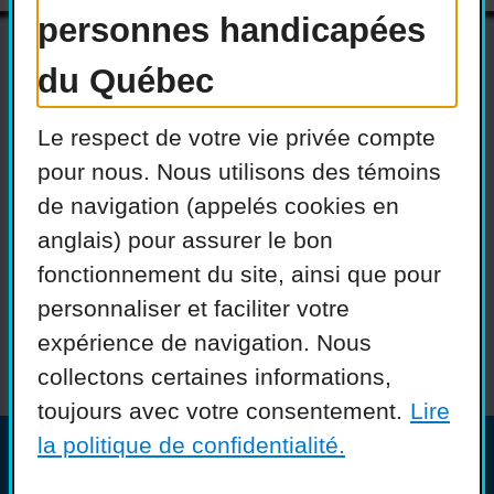
personnes handicapées
du Québec
Actualités
Devenir membre
Le respect de votre vie privée compte
Nous joindre
Nous recrutons
pour nous. Nous utilisons des témoins
de navigation (appelés cookies en
Réseaux sociaux
anglais) pour assurer le bon
Guide sur l’accessibilité
fonctionnement du site, ainsi que pour
universelle
personnaliser et faciliter votre
FAQ
expérience de navigation. Nous
collectons certaines informations,
toujours avec votre consentement.
Lire
la politique de confidentialité.
© COPHAN - Ensemble pour l'inclusion