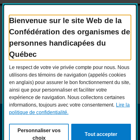
Bienvenue sur le site Web de la
Confédération des organismes de
Actualités
Devenir membre
personnes handicapées du
Nous joindre
Nous recrutons
Québec
Réseaux sociaux
Le respect de votre vie privée compte pour nous. Nous
Guide sur l’accessibilité universelle
utilisons des témoins de navigation (appelés cookies
FAQ
en anglais) pour assurer le bon fonctionnement du site,
ainsi que pour personnaliser et faciliter votre
expérience de navigation. Nous collectons certaines
informations, toujours avec votre consentement.
Lire la
politique de confidentialité.
© COPHAN - Ensemble pour l'inclusion 2026. Tous droits
réservés.
Personnaliser vos
Conception :
Ekloweb
Tout accepter
Crédits photo :
Merryl B.
choix