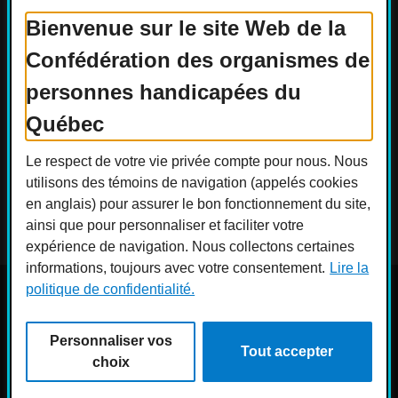
Bienvenue sur le site Web de la
Confédération des organismes de
Actualités
Devenir membre
personnes handicapées du
Nous joindre
Nous recrutons
Québec
Réseaux sociaux
Le respect de votre vie privée compte pour nous. Nous
Guide sur l’accessibilité universelle
utilisons des témoins de navigation (appelés cookies
FAQ
en anglais) pour assurer le bon fonctionnement du site,
ainsi que pour personnaliser et faciliter votre
expérience de navigation. Nous collectons certaines
informations, toujours avec votre consentement.
Lire la
politique de confidentialité.
© COPHAN - Ensemble pour l'inclusion 2026. Tous droits
réservés.
Personnaliser vos
Conception :
Ekloweb
Tout accepter
Crédits photo :
Merryl B.
choix
Personnaliser les témoins
Politique de confidentialité