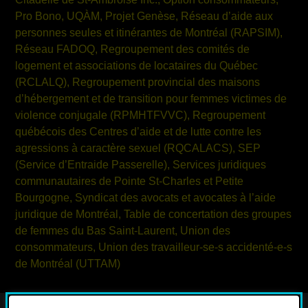
Pro Bono, UQÀM, Projet Genèse, Réseau d’aide aux
personnes seules et itinérantes de Montréal (RAPSIM),
Réseau FADOQ, Regroupement des comités de
logement et associations de locataires du Québec
(RCLALQ), Regroupement provincial des maisons
d’hébergement et de transition pour femmes victimes de
violence conjugale (RPMHTFVVC), Regroupement
québécois des Centres d’aide et de lutte contre les
agressions à caractère sexuel (RQCALACS), SEP
(Service d’Entraide Passerelle), Services juridiques
communautaires de
Pointe St-Charles
et Petite
Bourgogne, Syndicat des avocats et avocates à l’aide
juridique de Montréal, Table de concertation des groupes
de femmes du
Bas Saint-Laurent
, Union des
consommateurs, Union des travailleur-se-s accidenté-e-s
de Montréal (UTTAM)