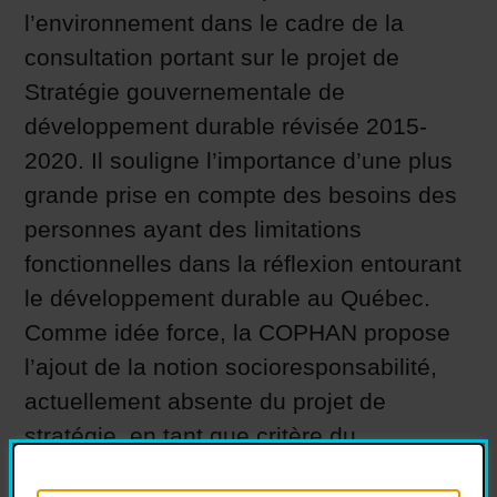
l’environnement dans le cadre de la
consultation portant sur le projet de
Stratégie gouvernementale de
développement durable révisée 2015-
2020. Il souligne l’importance d’une plus
grande prise en compte des besoins des
personnes ayant des limitations
fonctionnelles dans la réflexion entourant
le développement durable au Québec.
Comme idée force, la COPHAN propose
l’ajout de la notion socioresponsabilité,
actuellement absente du projet de
stratégie, en tant que critère du
développement durable.