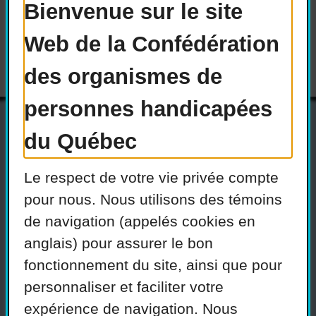
Bienvenue sur le site
Versions téléchargeables :
Web de la Confédération
des organismes de
personnes handicapées
du Québec
Actualités
Devenir membre
Le respect de votre vie privée compte
Nous joindre
Nous recrutons
pour nous. Nous utilisons des témoins
de navigation (appelés cookies en
Réseaux sociaux
anglais) pour assurer le bon
Guide sur l’accessibilité
fonctionnement du site, ainsi que pour
universelle
personnaliser et faciliter votre
FAQ
expérience de navigation. Nous