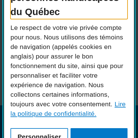
du Québec
Actualités
Devenir membre
Le respect de votre vie privée compte
Nous joindre
Nous recrutons
pour nous. Nous utilisons des témoins
de navigation (appelés cookies en
Réseaux sociaux
anglais) pour assurer le bon
Guide sur l’accessibilité
fonctionnement du site, ainsi que pour
universelle
personnaliser et faciliter votre
FAQ
expérience de navigation. Nous
collectons certaines informations,
toujours avec votre consentement.
Lire
la politique de confidentialité.
© COPHAN - Ensemble pour l'inclusion
2026. Tous droits réservés.
Personnaliser
Conception :
Ekloweb