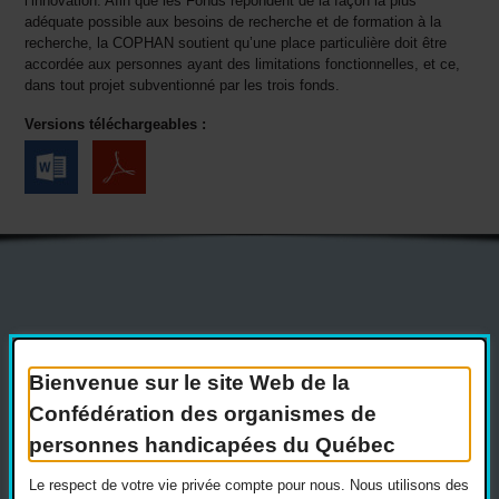
l’innovation. Afin que les Fonds répondent de la façon la plus
adéquate possible aux besoins de recherche et de formation à la
recherche, la COPHAN soutient qu’une place particulière doit être
accordée aux personnes ayant des limitations fonctionnelles, et ce,
dans tout projet subventionné par les trois fonds.
Versions téléchargeables :
Actualités
Devenir membre
Nous joindre
Nous recrutons
Bienvenue sur le site Web de la
Confédération des organismes de
Réseaux sociaux
personnes handicapées du Québec
Guide sur l’accessibilité universelle
FAQ
Le respect de votre vie privée compte pour nous. Nous utilisons des