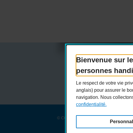
Bienvenue sur le
personnes hand
Actualités
Dev
Le respect de votre vie pr
anglais) pour assurer le bo
navigation. Nous collecton
confidentialité.
© COPHAN - Ensemble pour l'inclusion 2
Personnal