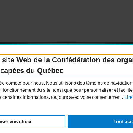
 site Web de la Confédération des org
icapées du Québec
enir membre
Nous joindre
Nous recrutons
Guide sur l’accessibilité universelle
FAQ
ivée compte pour nous. Nous utilisons des témoins de navigatio
n fonctionnement du site, ainsi que pour personnaliser et facilit
s certaines informations, toujours avec votre consentement.
Lire
026. Tous droits réservés.
iser vos choix
Tout acc