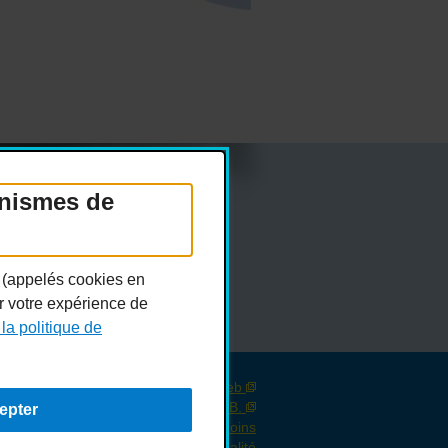
anismes de
Réseaux sociaux
n (appelés cookies en
er votre expérience de
 la politique de
Conception :
Ekloweb
Crédits photo :
Merryl B.
epter
Personnaliser les témoins
Politique de confidentialité