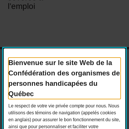
l’emploi
Bienvenue sur le site Web de la
Confédération des organismes de
Actualités
Devenir membre
personnes handicapées du
Nous joindre
Nous recrutons
Québec
Réseaux sociaux
Le respect de votre vie privée compte pour nous. Nous
Guide sur l’accessibilité universelle
utilisons des témoins de navigation (appelés cookies
FAQ
en anglais) pour assurer le bon fonctionnement du site,
ainsi que pour personnaliser et faciliter votre