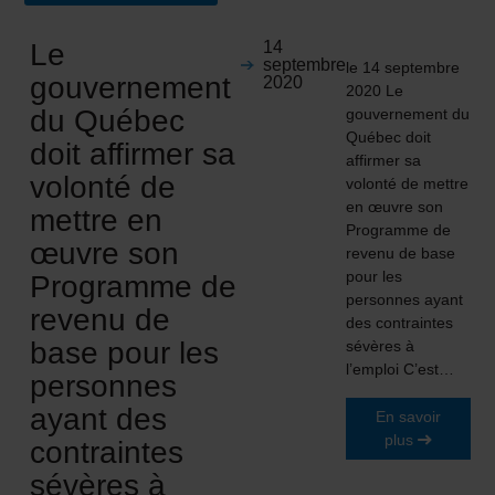
Le
14
septembre
le 14 septembre
gouvernement
2020
2020 Le
du Québec
gouvernement du
Québec doit
doit affirmer sa
affirmer sa
volonté de
volonté de mettre
en œuvre son
mettre en
Programme de
œuvre son
revenu de base
pour les
Programme de
personnes ayant
revenu de
des contraintes
base pour les
sévères à
l’emploi C’est…
personnes
ayant des
En savoir
plus
contraintes
sévères à