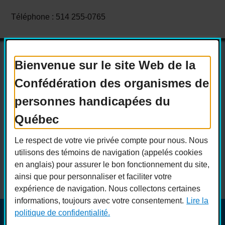
Téléphone : 514 255-0765
Bienvenue sur le site Web de la
Confédération des organismes de
Actualités
Devenir membre
personnes handicapées du
Nous joindre
Nous recrutons
Québec
Réseaux sociaux
Le respect de votre vie privée compte pour nous. Nous
Guide sur l’accessibilité universelle
utilisons des témoins de navigation (appelés cookies
FAQ
en anglais) pour assurer le bon fonctionnement du site,
ainsi que pour personnaliser et faciliter votre
expérience de navigation. Nous collectons certaines
informations, toujours avec votre consentement.
Lire la
politique de confidentialité.
© COPHAN - Ensemble pour l'inclusion 2026. Tous droits