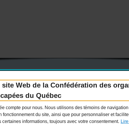
 site Web de la Confédération des org
enir membre
Nous joindre
Nous recrutons
icapées du Québec
Guide sur l’accessibilité universelle
FAQ
ivée compte pour nous. Nous utilisons des témoins de navigatio
n fonctionnement du site, ainsi que pour personnaliser et facilit
s certaines informations, toujours avec votre consentement.
Lire