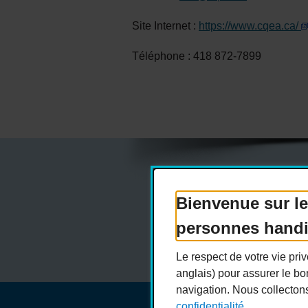
Site Internet :
https://www.cqea.ca/
Téléphone : 418 872-7899
Bienvenue sur le
Actualités
Dev
personnes hand
Le respect de votre vie pr
anglais) pour assurer le bo
navigation. Nous collecton
confidentialité.