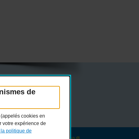
anismes de
Réseaux sociaux
n (appelés cookies en
er votre expérience de
 la politique de
Conception :
Ekloweb