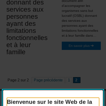
donnant des
document afin
d’accompagner les
services aux
organismes sans but
personnes
lucratif (OSBL) donnant
des services aux
ayant des
personnes ayant des
limitations
limitations fonctionnelles
et à leur famille dans…
fonctionnelles
et à leur
En savoir plus
famille
Page 2 sur 2
Page précédente
1
2
Bienvenue sur le site Web de la