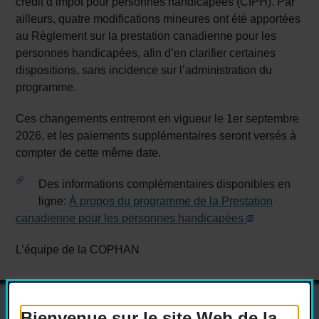
crédit d’impôt pour personnes handicapées (CIPH). Par
ailleurs, quatre modifications mineures ont été apportées
au Règlement sur la prestation canadienne pour les
personnes handicapées, afin d’en clarifier certaines
dispositions, sans incidence sur l’administration du
programme.
Ces changements entreront en vigueur le 1er septembre
2026, et les paiements supplémentaires seront versés à
compter de cette même date.
Des informations complémentaires disponibles en
ligne:
À propos du programme de la Prestation
canadienne pour les personnes handicapées
L’équipe de la COPHAN
Bienvenue sur le site Web de la