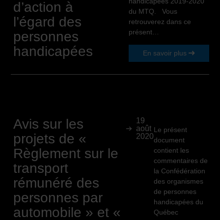
handicapées 2019-2020
d’action à
du MTQ. Vous
l’égard des
retrouverez dans ce
présent…
personnes
handicapées
En savoir plus
Avis sur les
19
août
Le présent
projets de «
2020
document
Règlement sur le
contient les
commentaires de
transport
la Confédération
rémunéré des
des organismes
de personnes
personnes par
handicapées du
automobile » et «
Québec