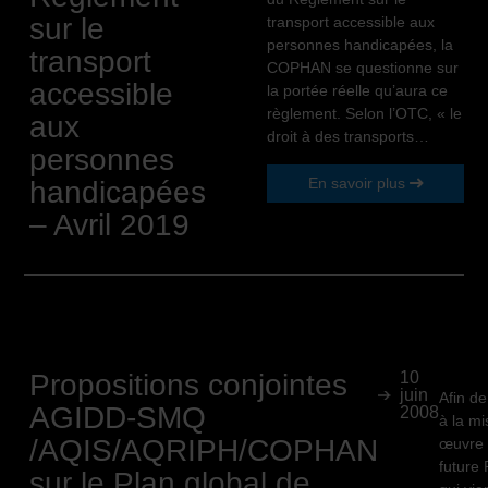
sur le
transport accessible aux
personnes handicapées, la
transport
COPHAN se questionne sur
accessible
la portée réelle qu’aura ce
règlement. Selon l’OTC, « le
aux
droit à des transports…
personnes
En savoir plus
handicapées
– Avril 2019
Propositions conjointes
10
juin
Afin de
AGIDD-SMQ
2008
à la m
/AQIS/AQRIPH/COPHAN
œuvre 
future 
sur le Plan global de