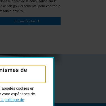
 dans le cadre de la consultation sur le
 d’action gouvernemental pour contrer la
raitance envers…
En savoir plus
anismes de
Réseaux sociaux
n (appelés cookies en
er votre expérience de
 la politique de