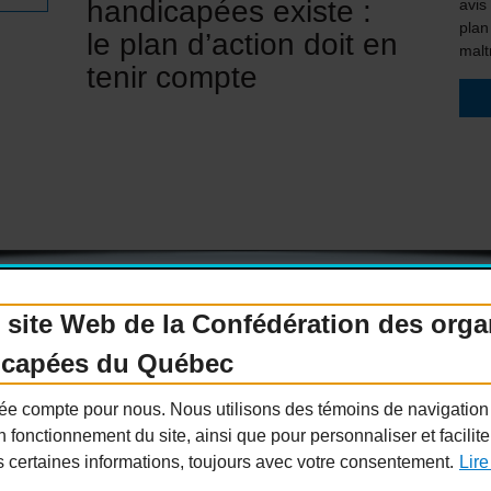
handicapées existe :
avis
plan
le plan d’action doit en
malt
tenir compte
 site Web de la Confédération des org
enir membre
Nous joindre
Nous recrutons
icapées du Québec
Guide sur l’accessibilité universelle
FAQ
ivée compte pour nous. Nous utilisons des témoins de navigatio
n fonctionnement du site, ainsi que pour personnaliser et facilit
s certaines informations, toujours avec votre consentement.
Lire