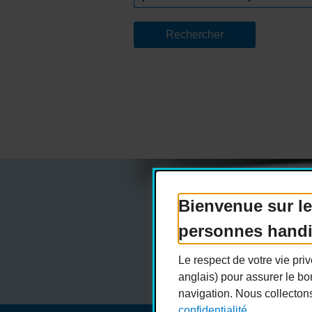
Bienvenue sur le
Actualités
Dev
personnes hand
Le respect de votre vie pr
anglais) pour assurer le bo
navigation. Nous collecton
confidentialité.