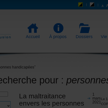
Accueil
À propos
Dossiers
Vie
rsonnes handicapées"
recherche pour :
personne
La maltraitance
1
mars
Le 1
envers les personnes
2021
COPH