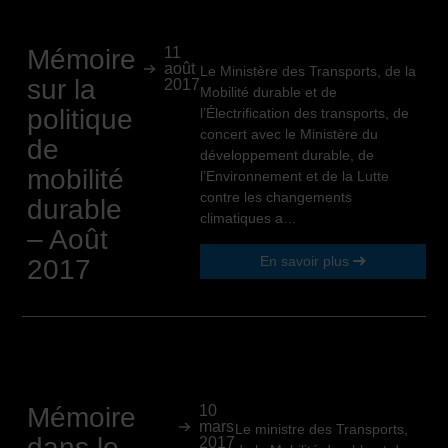
Mémoire
11
août
Le Ministère des Transports, de la
sur la
2017
Mobilité durable et de
politique
l’Électrification des transports, de
concert avec le Ministère du
de
développement durable, de
mobilité
l’Environnement et de la Lutte
contre les changements
durable
climatiques a…
– Août
En savoir plus
2017
Mémoire
10
mars
Le ministre des Transports,
dans le
2017