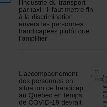
l’industrie du transport
par taxi : il faut mettre fin
à la discrimination
envers les personnes
handicapées plutôt que
l’amplifier!
L’accompagnement
28
mai
No
des personnes en
2020
l’
situation de handicap
ha
pu
au Québec en temps
No
de COVID-19 devrait
me
ac