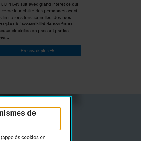
 COPHAN suit avec grand intérêt ce qui
ncerne la mobilité des personnes ayant
s limitations fonctionnelles, des rues
rtagées à l’accessibilité de nos futurs
seaux électrifiés en passant par les
des…
En savoir plus
anismes de
Réseaux sociaux
n (appelés cookies en