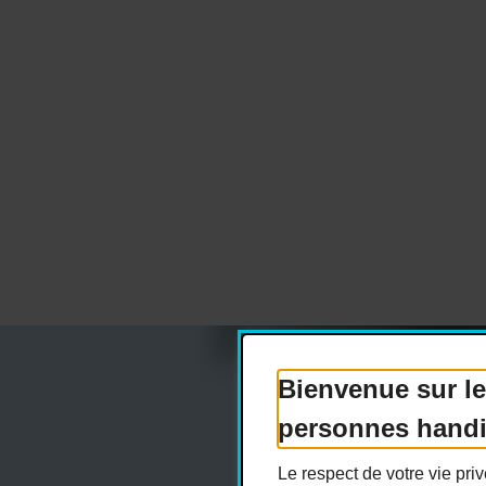
Bienvenue sur le
personnes hand
Actualités
Dev
Le respect de votre vie pr