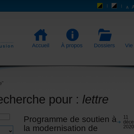
Accueil
À propos
Dossiers
Vie
e"
recherche pour :
lettre
Programme de soutien à
11
déce
la modernisation de
202