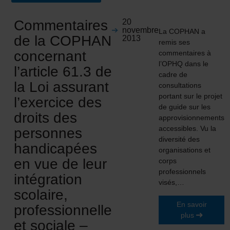
Commentaires
20
novembre
La COPHAN a
de la COPHAN
2013
remis ses
concernant
commentaires à
l’OPHQ dans le
l’article 61.3 de
cadre de
la Loi assurant
consultations
portant sur le projet
l’exercice des
de guide sur les
droits des
approvisionnements
accessibles. Vu la
personnes
diversité des
handicapées
organisations et
en vue de leur
corps
professionnels
intégration
visés,…
scolaire,
En savoir
professionnelle
plus
et sociale –