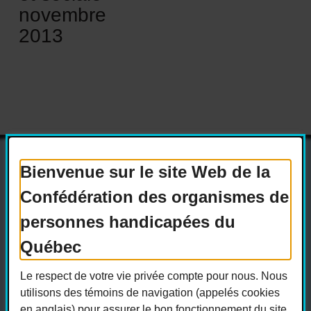
novembre
2013
Bienvenue sur le site Web de la
Confédération des organismes de
Actualités
Devenir membre
personnes handicapées du
Nous joindre
Nous recrutons
Québec
Réseaux sociaux
Le respect de votre vie privée compte pour nous. Nous
Guide sur l’accessibilité universelle
utilisons des témoins de navigation (appelés cookies
FAQ
en anglais) pour assurer le bon fonctionnement du site,