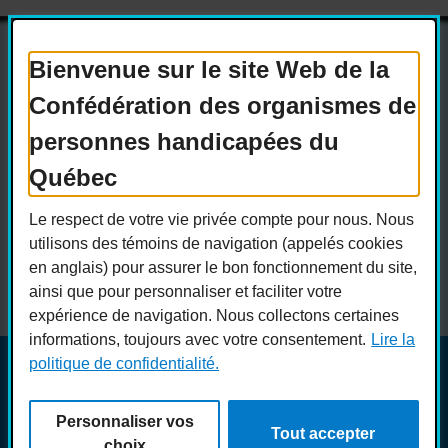
Bienvenue sur le site Web de la
Confédération des organismes de
Actualités
Devenir membre
personnes handicapées du
Nous joindre
Nous recrutons
Québec
Réseaux sociaux
Le respect de votre vie privée compte pour nous. Nous
Guide sur l’accessibilité universelle
utilisons des témoins de navigation (appelés cookies
FAQ
en anglais) pour assurer le bon fonctionnement du site,
ainsi que pour personnaliser et faciliter votre
expérience de navigation. Nous collectons certaines
informations, toujours avec votre consentement.
Lire la
politique de confidentialité.
© COPHAN - Ensemble pour l'inclusion 2026. Tous droits
réservés.
Personnaliser vos
Conception :
Ekloweb
Tout accepter
Crédits photo :
Merryl B.
choix