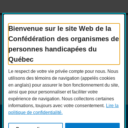
Bienvenue sur le site Web de la
Confédération des organismes de
Actualités
Devenir membre
personnes handicapées du
Nous joindre
Nous recrutons
Québec
Réseaux sociaux
Le respect de votre vie privée compte pour nous. Nous
Guide sur l’accessibilité universelle
utilisons des témoins de navigation (appelés cookies
FAQ
en anglais) pour assurer le bon fonctionnement du site,
ainsi que pour personnaliser et faciliter votre
expérience de navigation. Nous collectons certaines
informations, toujours avec votre consentement.
Lire la
politique de confidentialité.
© COPHAN - Ensemble pour l'inclusion 2026. Tous droits
réservés.