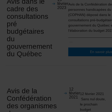
Avis dans le
février
Avis de la Confédération d
cadre des
2023
personnes handicapées d
consultations
(COPHAN) déposé dans le 
consultations pré-budgétai
pré
gouvernement du Québec 
budgétaires
l’élaboration du budget 20
_____________________
du
…
gouvernement
En savoir plu
du Québec
Avis de la
12
février
12 février 2021
Confédération
2021
Sans nul doute,
des organismes
le prochain
budget