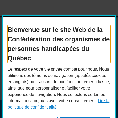
Bienvenue sur le site Web de la
Confédération des organismes de
Actualités
Devenir membre
personnes handicapées du
Nous joindre
Nous recrutons
Québec
Réseaux sociaux
Le respect de votre vie privée compte pour nous. Nous
Guide sur l’accessibilité universelle
utilisons des témoins de navigation (appelés cookies
FAQ
en anglais) pour assurer le bon fonctionnement du site,
ainsi que pour personnaliser et faciliter votre
expérience de navigation. Nous collectons certaines
informations, toujours avec votre consentement.
Lire la
politique de confidentialité.
© COPHAN - Ensemble pour l'inclusion 2026. Tous droits
réservés.