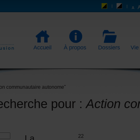
Accueil
À propos
Dossiers
Vie
tion communautaire autonome"
recherche pour :
Action c
La
22