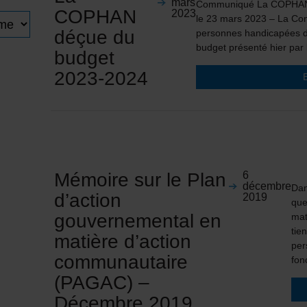
mars
Communiqué La COPHAN 
COPHAN
2023
le 23 mars 2023 – La Co
déçue du
personnes handicapées 
budget présenté hier pa
budget
2023-2024
Mémoire sur le Plan
6
décembre
Dan
d’action
2019
que
gouvernemental en
mat
tie
matière d’action
per
communautaire
fon
(PAGAC) –
Décembre 2019