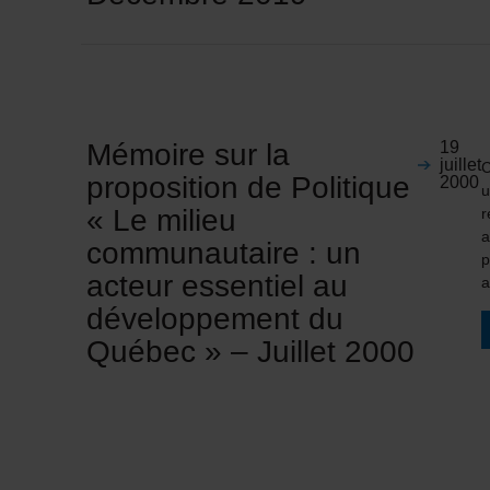
Mémoire sur la
19
juillet
C
proposition de Politique
2000
u
« Le milieu
r
a
communautaire : un
p
acteur essentiel au
a
développement du
Québec » – Juillet 2000