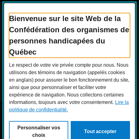
Bienvenue sur le site Web de la
Confédération des organismes de
Actualités
Devenir membre
personnes handicapées du
Nous joindre
Nous recrutons
Québec
Réseaux sociaux
Le respect de votre vie privée compte pour nous. Nous
Guide sur l’accessibilité universelle
utilisons des témoins de navigation (appelés cookies
FAQ
en anglais) pour assurer le bon fonctionnement du site,
ainsi que pour personnaliser et faciliter votre
expérience de navigation. Nous collectons certaines
informations, toujours avec votre consentement.
Lire la
politique de confidentialité.
© COPHAN - Ensemble pour l'inclusion 2026. Tous droits
réservés.
Personnaliser vos
Conception :
Ekloweb
Tout accepter
Crédits photo :
Merryl B.
choix