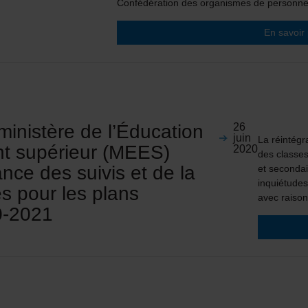
Confédération des organismes de person
En savoir
ministère de l’Éducation
26
juin
La réintégr
nt supérieur (MEES)
2020
des classes
nce des suivis et de la
et seconda
inquiétudes
s pour les plans
avec raison
0-2021