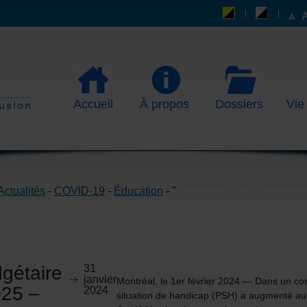
Accueil
À propos
Dossiers
Vie
Actualités
-
COVID-19
-
Éducation
- "
gétaire
31
janvier
Montréal, le 1er février 2024 — Dans un c
25 –
2024
situation de handicap (PSH) a augmenté au