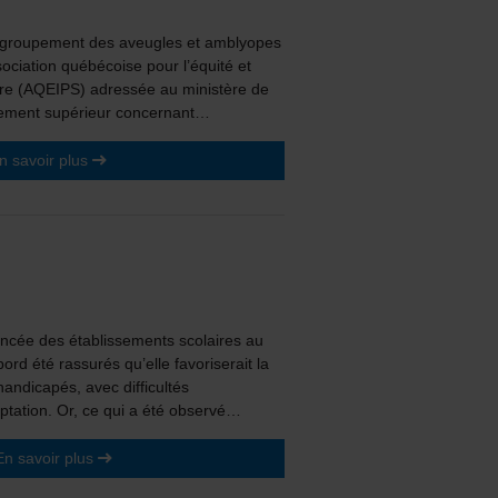
Regroupement des aveugles et amblyopes
ciation québécoise pour l’équité et
aire (AQEIPS) adressée au ministère de
gnement supérieur concernant…
n savoir plus
ncée des établissements scolaires au
ord été rassurés qu’elle favoriserait la
handicapés, avec difficultés
ptation. Or, ce qui a été observé…
En savoir plus