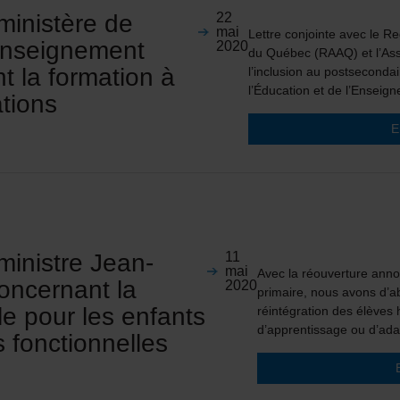
ministère de
22
mai
Lettre conjointe avec le 
’Enseignement
2020
du Québec (RAAQ) et l’Asso
t la formation à
l’inclusion au postsecond
l’Éducation et de l’Ensei
ations
E
ministre Jean-
11
mai
Avec la réouverture anno
oncernant la
2020
primaire, nous avons d’ab
ole pour les enfants
réintégration des élèves 
d’apprentissage ou d’ada
s fonctionnelles