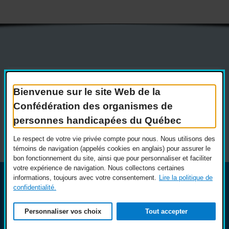
Actualités
Devenir membre
Nous joindre
Nous recrutons
Bienvenue sur le site Web de la
Confédération des organismes de
Réseaux sociaux
personnes handicapées du Québec
Guide sur l’accessibilité universelle
FAQ
Le respect de votre vie privée compte pour nous. Nous utilisons des
témoins de navigation (appelés cookies en anglais) pour assurer le
bon fonctionnement du site, ainsi que pour personnaliser et faciliter
votre expérience de navigation. Nous collectons certaines
informations, toujours avec votre consentement.
Lire la politique de
© COPHAN - Ensemble pour l'inclusion 2026. Tous droits
confidentialité.
réservés.
Conception :
Ekloweb
Crédits photo :
Merryl B.
Personnaliser vos choix
Tout accepter
Personnaliser les témoins
Politique de confidentialité